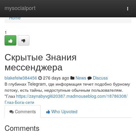
Home
mysocialport
Togg
navi
Home
1
Скрытые Знания
мессенджера
blakefelw384456
276 days ago
News
Discuss
В глубинах Telegram, где информация течет подобно бурному
потоку, есть тайны, недоступные обычным пользователям.
"Глаз
https://zaynabyvgl620387.madmouseblog.com/18786308/
Глаз-Бога-сети
Comments
Who Upvoted
Comments