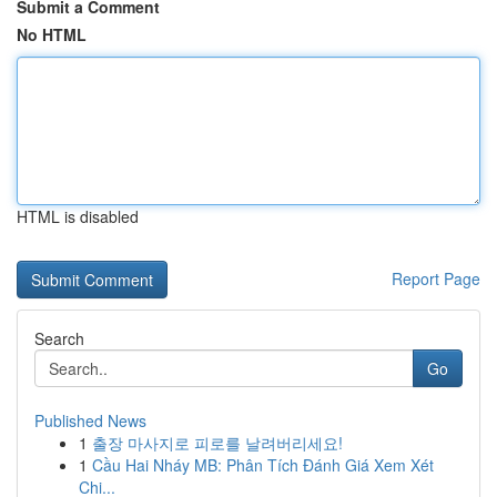
Submit a Comment
No HTML
HTML is disabled
Report Page
Search
Go
Published News
1
출장 마사지로 피로를 날려버리세요!
1
Cầu Hai Nháy MB: Phân Tích Đánh Giá Xem Xét
Chi...