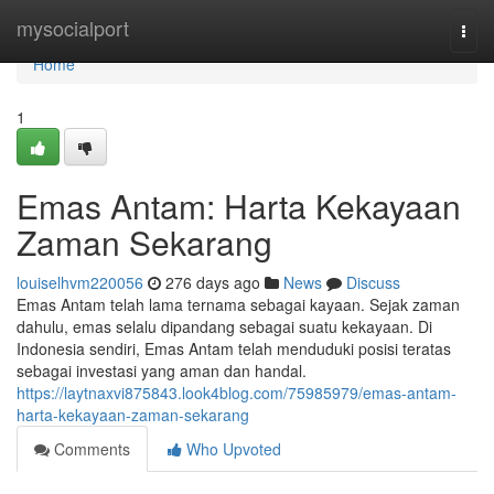
Home
mysocialport
Togg
navi
Home
1
Emas Antam: Harta Kekayaan
Zaman Sekarang
louiselhvm220056
276 days ago
News
Discuss
Emas Antam telah lama ternama sebagai kayaan. Sejak zaman
dahulu, emas selalu dipandang sebagai suatu kekayaan. Di
Indonesia sendiri, Emas Antam telah menduduki posisi teratas
sebagai investasi yang aman dan handal.
https://laytnaxvi875843.look4blog.com/75985979/emas-antam-
harta-kekayaan-zaman-sekarang
Comments
Who Upvoted