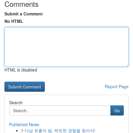
Comments
Submit a Comment
No HTML
HTML is disabled
Report Page
Search
Go
Published News
1
다낭 유흥의 밤, 짜릿한 경험을 찾아서!