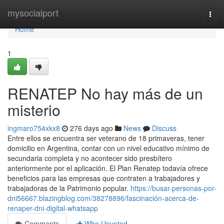
Home
mysocialport
Togg
navi
Home
1
RENATEP No hay más de un
misterio
ingmaro754xkx8
276 days ago
News
Discuss
Entre ellos se encuentra ser veterano de 18 primaveras, tener
domicilio en Argentina, contar con un nivel educativo mínimo de
secundaria completa y no acontecer sido presbítero
anteriormente por el aplicación. El Plan Renatep todavía ofrece
beneficios para las empresas que contraten a trabajadores y
trabajadoras de la Patrimonio popular.
https://busar-personas-por-
dni56667.blazingblog.com/38278896/fascinación-acerca-de-
renaper-dni-digital-whatsapp
Comments
Who Upvoted