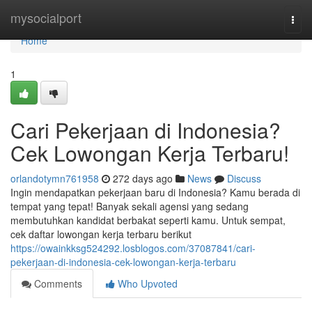
Home
mysocialport
Togg
navi
Home
1
Cari Pekerjaan di Indonesia?
Cek Lowongan Kerja Terbaru!
orlandotymn761958
272 days ago
News
Discuss
Ingin mendapatkan pekerjaan baru di Indonesia? Kamu berada di
tempat yang tepat! Banyak sekali agensi yang sedang
membutuhkan kandidat berbakat seperti kamu. Untuk sempat,
cek daftar lowongan kerja terbaru berikut
https://owainkksg524292.losblogos.com/37087841/cari-
pekerjaan-di-indonesia-cek-lowongan-kerja-terbaru
Comments
Who Upvoted