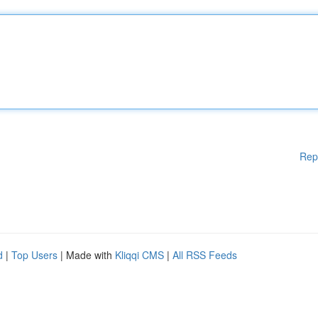
Rep
d
|
Top Users
| Made with
Kliqqi CMS
|
All RSS Feeds