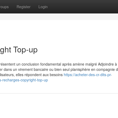
roups
Register
Login
ight Top-up
présentent un conclusion fondamental après amène malgré Adjoindre à 
er dans un virement bancaire ou bien seul planisphère en compagnie de
ilisateurs, elles répondent aux besoins
https://acheter-des-cr-dits-pr-
recharges-copyright-top-up