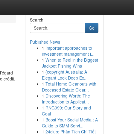
Search
Go
Published News
1
Important approaches to
investment management i...
1
When to Reel in the Biggest
Jackpot Fishing Wins
1
{copyright Australia: A
l’égard
Elegant Look Deep Ex...
 crédit.
1
Total Home Cleanouts with
Deceased Estate Clear...
1
Discovering Worth: The
Introduction to Applicat...
1
RNG999: Our Story and
Goal
1
Boost Your Social Media : A
Guide to SMM Servi...
1
24club: Phân Tích Chi Tiết