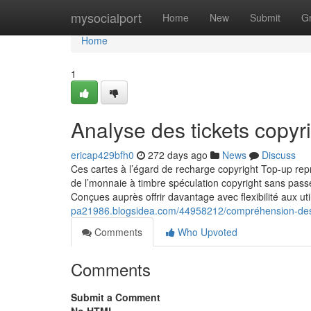
Home
mysocialport
Home
New
Submit
G
Home
1
Analyse des tickets copyr
ericap429bfh0
272 days ago
News
Discuss
Ces cartes à l’égard de recharge copyright Top-up re
de l’monnaie à timbre spéculation copyright sans pass
Conçues auprès offrir davantage avec flexibilité aux ut
pa21986.blogsidea.com/44958212/compréhension-des-
Comments
Who Upvoted
Comments
Submit a Comment