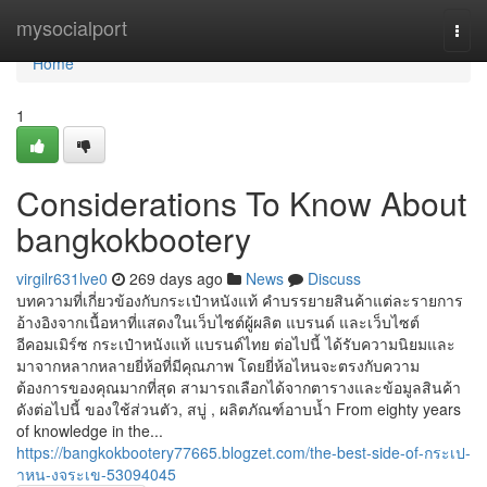
Home
mysocialport
Togg
navi
Home
1
Considerations To Know About
bangkokbootery
virgilr631lve0
269 days ago
News
Discuss
บทความที่เกี่ยวข้องกับกระเป๋าหนังแท้ คำบรรยายสินค้าแต่ละรายการ
อ้างอิงจากเนื้อหาที่แสดงในเว็บไซต์ผู้ผลิต แบรนด์ และเว็บไซต์
อีคอมเมิร์ซ กระเป๋าหนังแท้ แบรนด์ไทย ต่อไปนี้ ได้รับความนิยมและ
มาจากหลากหลายยี่ห้อที่มีคุณภาพ โดยยี่ห้อไหนจะตรงกับความ
ต้องการของคุณมากที่สุด สามารถเลือกได้จากตารางและข้อมูลสินค้า
ดังต่อไปนี้ ของใช้ส่วนตัว, สบู่ , ผลิตภัณฑ์อาบน้ำ From eighty years
of knowledge in the...
https://bangkokbootery77665.blogzet.com/the-best-side-of-กระเป-
าหน-งจระเข-53094045