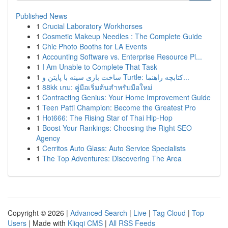
Published News
1
Crucial Laboratory Workhorses
1
Cosmetic Makeup Needles : The Complete Guide
1
Chic Photo Booths for LA Events
1
Accounting Software vs. Enterprise Resource Pl...
1
I Am Unable to Complete That Task
1
ساخت بازی سینه با پایتن و Turtle: کتابچه راهنما...
1
88kk เกม: คู่มือเริ่มต้นสำหรับมือใหม่
1
Contracting Genius: Your Home Improvement Guide
1
Teen Patti Champion: Become the Greatest Pro
1
Hot666: The Rising Star of Thai Hip-Hop
1
Boost Your Rankings: Choosing the Right SEO
Agency
1
Cerritos Auto Glass: Auto Service Specialists
1
The Top Adventures: Discovering The Area
Copyright © 2026 |
Advanced Search
|
Live
|
Tag Cloud
|
Top
Users
| Made with
Kliqqi CMS
|
All RSS Feeds