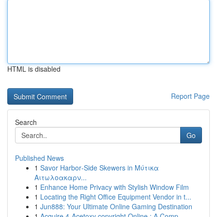
HTML is disabled
Report Page
Search
Go
Published News
1
Savor Harbor‑Side Skewers in Μύτικα
Αιτωλοακαρν...
1
Enhance Home Privacy with Stylish Window Film
1
Locating the Right Office Equipment Vendor in t...
1
Jun888: Your Ultimate Online Gaming Destination
1
Acquire 4-Acetoxy copyright Online : A Comp...