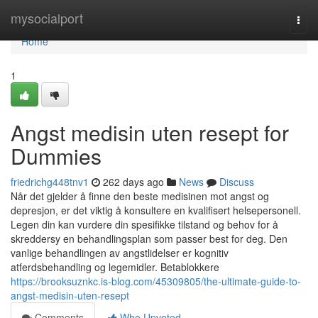
Home
mysocialport
Togg
navi
Home
1
Angst medisin uten resept for
Dummies
friedrichg448tnv1
262 days ago
News
Discuss
Når det gjelder å finne den beste medisinen mot angst og
depresjon, er det viktig å konsultere en kvalifisert helsepersonell.
Legen din kan vurdere din spesifikke tilstand og behov for å
skreddersy en behandlingsplan som passer best for deg. Den
vanlige behandlingen av angstlidelser er kognitiv
atferdsbehandling og legemidler. Betablokkere
https://brooksuznkc.is-blog.com/45309805/the-ultimate-guide-to-
angst-medisin-uten-resept
Comments
Who Upvoted