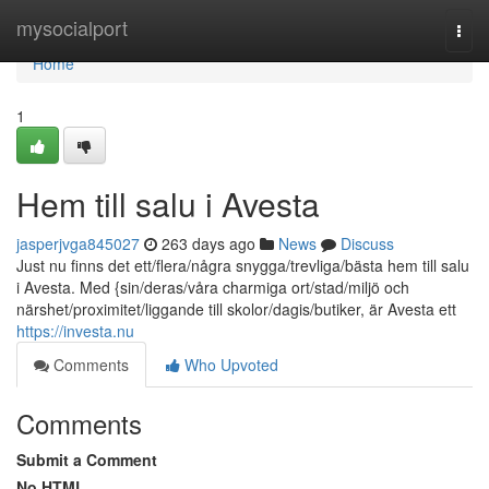
Home
mysocialport
Togg
navi
Home
1
Hem till salu i Avesta
jasperjvga845027
263 days ago
News
Discuss
Just nu finns det ett/flera/några snygga/trevliga/bästa hem till salu
i Avesta. Med {sin/deras/våra charmiga ort/stad/miljö och
närshet/proximitet/liggande till skolor/dagis/butiker, är Avesta ett
https://investa.nu
Comments
Who Upvoted
Comments
Submit a Comment
No HTML