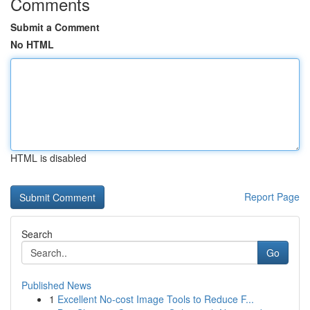
Comments
Submit a Comment
No HTML
HTML is disabled
Report Page
Search
Go
Published News
1
Excellent No-cost Image Tools to Reduce F...