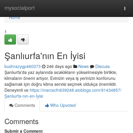
Home
mysocialport
Togg
navi
Home
1
Şanlıurfa'nın En İyisi
bushrazygp460373
246 days ago
News
Discuss
Şanlıurfa'da yaz aylarında sıcaklıkların yükselmesiyle birlikte,
klimaların önemi artıyor. Evinizin veya iş yerinizin konforunu
sağlamak için doğru klima servisi seçmek oldukça önemlidir.
Deneyimli ve
https://marcscfn639248.aioblogs.com/91434857/
Şanlıurfa-nın-en-İyisi
Comments
Who Upvoted
Comments
Submit a Comment