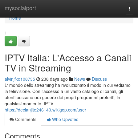
Home
mysocialport
Togg
navi
Home
1
IPTV Italia: L'Accesso a Canali
TV in Streaming
alvinjfko108735
238 days ago
News
Discuss
L' mondo dello streaming ha rivoluzionato il modo in cui vediamo
la televisione. Con l'accesso a un vasto catalogo di canali, gli
utenti possono ora godere dei propri programmi preferiti, in
qualsiasi momento. IPTV
https://declanjite246140.wikigop.com/user
Comments
Who Upvoted
Comments