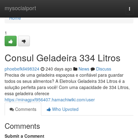
Home
mysocialport
Togg
navi
Home
1
Consul Geladeira 334 Litros
phoebefkll498324
240 days ago
News
Discuss
Precisa de uma geladeira espaçosa e confiável para guardar
todos os seus alimentos? A Eletrolux Geladeira 334 Litros é a
solução perfeita para você! Com uma capacidade de 334 Litros,
essa geladeira oferece
https://minagpxf956407.hamachiwiki.com/user
Comments
Who Upvoted
Comments
Submit a Comment