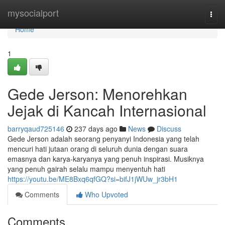
Home
mysocialport
Togg
navi
Home
1
Gede Jerson: Menorehkan
Jejak di Kancah Internasional
barryqaud725146
237 days ago
News
Discuss
Gede Jerson adalah seorang penyanyi Indonesia yang telah
mencuri hati jutaan orang di seluruh dunia dengan suara
emasnya dan karya-karyanya yang penuh inspirasi. Musiknya
yang penuh gairah selalu mampu menyentuh hati
https://youtu.be/ME8Bxq6qfGQ?si=bifJ1jWUw_jr3bH1
Comments
Who Upvoted
Comments