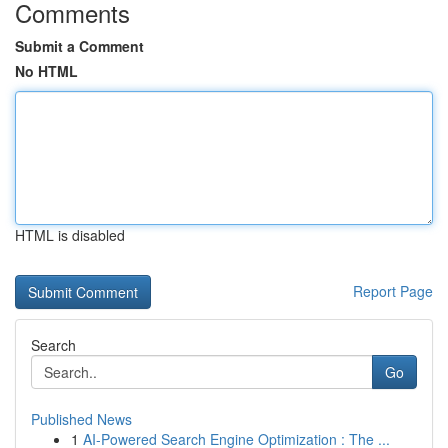
Comments
Submit a Comment
No HTML
HTML is disabled
Report Page
Search
Go
Published News
1
AI-Powered Search Engine Optimization : The ...