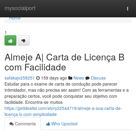
Home
mysocialport
Togg
navi
Home
1
Almeje A| Carta de Licença B
com Facilidade
safakajv258251
159 days ago
News
Discuss
Estudar para o exame de carta de condução pode parecer
intimidador, mas não precisa ser assim! Com as ferramentas e a
preparação certos, você pode conquistar seu objetivo com
facilidade. Encontra-se muitos
https://getidealist.com/story22544719/almeje-a-sua-carta-de-
licença-b-com-simplicidade
Comments
Who Upvoted