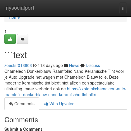
Home
mysocialport
Togg
navi
Home
1
```text
zoectsr013603
113 days ago
News
Discuss
Chameleon Donkerblauw Raamfolie: Nano-Keramische Tint voor
je Auto Upgrade het wagen met Chameleon Blauw folie. Deze
moderne keramische tint biedt niet alleen een spectaculaire
uitstraling, maar verbetert ook de
https://xxoto.nl/chameleon-auto-
raamfolie-donkerblauw-nano-keramische-tintfolie/
Comments
Who Upvoted
Comments
Submit a Comment