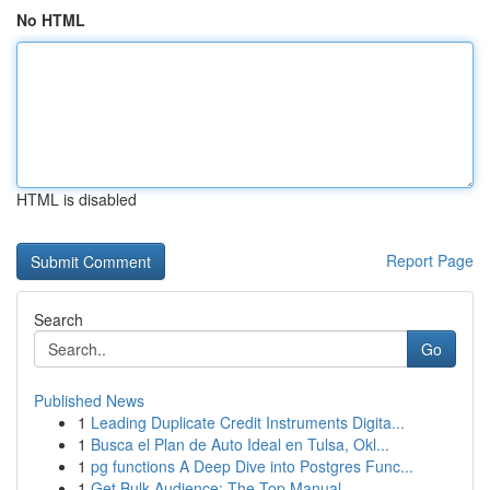
No HTML
HTML is disabled
Report Page
Search
Go
Published News
1
Leading Duplicate Credit Instruments Digita...
1
Busca el Plan de Auto Ideal en Tulsa, Okl...
1
pg functions A Deep Dive into Postgres Func...
1
Get Bulk Audience: The Top Manual