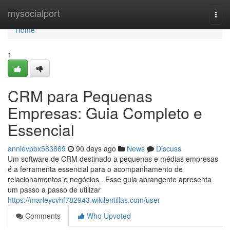
Home
mysocialport
Togg
navi
Home
1
CRM para Pequenas
Empresas: Guia Completo e
Essencial
annievpbx583869
90 days ago
News
Discuss
Um software de CRM destinado a pequenas e médias empresas
é a ferramenta essencial para o acompanhamento de
relacionamentos e negócios . Esse guia abrangente apresenta
um passo a passo de utilizar
https://marleycvhf782943.wikilentillas.com/user
Comments
Who Upvoted