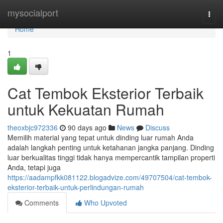
Home
mysocialport
Togg
navi
Home
1
Cat Tembok Eksterior Terbaik
untuk Kekuatan Rumah
theoxbjc972336
90 days ago
News
Discuss
Memilih material yang tepat untuk dinding luar rumah Anda
adalah langkah penting untuk ketahanan jangka panjang. Dinding
luar berkualitas tinggi tidak hanya mempercantik tampilan properti
Anda, tetapi juga
https://aadampfkk081122.blogadvize.com/49707504/cat-tembok-
eksterior-terbaik-untuk-perlindungan-rumah
Comments
Who Upvoted