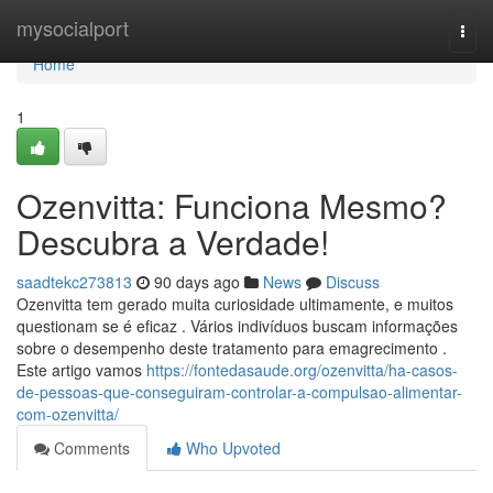
Home
mysocialport
Togg
navi
Home
1
Ozenvitta: Funciona Mesmo?
Descubra a Verdade!
saadtekc273813
90 days ago
News
Discuss
Ozenvitta tem gerado muita curiosidade ultimamente, e muitos
questionam se é eficaz . Vários indivíduos buscam informações
sobre o desempenho deste tratamento para emagrecimento .
Este artigo vamos
https://fontedasaude.org/ozenvitta/ha-casos-
de-pessoas-que-conseguiram-controlar-a-compulsao-alimentar-
com-ozenvitta/
Comments
Who Upvoted