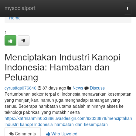
Home
mysocialport
Togg
navi
Home
1
Menciptakan Industri Kanopi
Indonesia: Hambatan dan
Peluang
cyrusttqs076846
87 days ago
News
Discuss
Pertumbuhan sektor terpal di Indonesia menawarkan kesempatan
yang menjanjikan, namun juga menghadapi tantangan yang
serius. Beberapa hambatan utama adalah minimnya akses ke
teknologi pabrikasi yang mutakhir serta
https://katrinahmln053866.ivasdesign.com/62333878/menciptakan-
industri-kanopi-indonesia-hambatan-dan-kesempatan
Comments
Who Upvoted