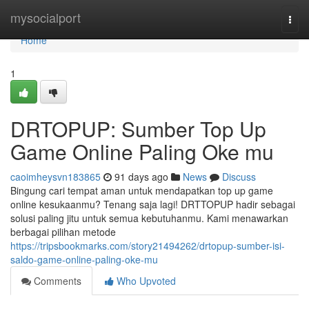
Home
mysocialport
Togg
navi
Home
1
DRTOPUP: Sumber Top Up
Game Online Paling Oke mu
caoimheysvn183865
91 days ago
News
Discuss
Bingung cari tempat aman untuk mendapatkan top up game
online kesukaanmu? Tenang saja lagi! DRTTOPUP hadir sebagai
solusi paling jitu untuk semua kebutuhanmu. Kami menawarkan
berbagai pilihan metode
https://tripsbookmarks.com/story21494262/drtopup-sumber-isi-
saldo-game-online-paling-oke-mu
Comments
Who Upvoted