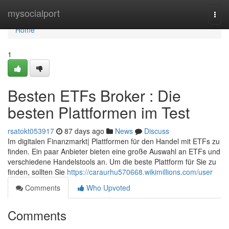
Home
mysocialport
Togg
navi
Home
1
Besten ETFs Broker : Die
besten Plattformen im Test
rsatokt053917
87 days ago
News
Discuss
Im digitalen Finanzmarkt| Plattformen für den Handel mit ETFs zu
finden. Ein paar Anbieter bieten eine große Auswahl an ETFs und
verschiedene Handelstools an. Um die beste Plattform für Sie zu
finden, sollten Sie
https://caraurhu570668.wikimillions.com/user
Comments
Who Upvoted
Comments