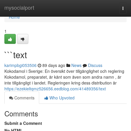
Home
mysocialport
Togg
navi
Home
1
```text
karimpbgi053506
89 days ago
News
Discuss
Kokodamol i Sverige: En översikt över tillgänglighet och reglering
Kokodamol, preparatet, är känt som även som andra namn , är
inte tillgängligt i landet. Regleringen kring dess distribution är
https://ezekieltqmz526656.eedblog.com/41489356/text
Comments
Who Upvoted
Comments
Submit a Comment
No HTML