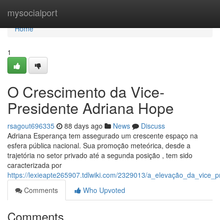
Home
mysocialport
Home
1
O Crescimento da Vice-
Presidente Adriana Hope
rsagout696335
88 days ago
News
Discuss
Adriana Esperança tem assegurado um crescente espaço na
esfera pública nacional. Sua promoção meteórica, desde a
trajetória no setor privado até a segunda posição , tem sido
caracterizada por
https://lexieapte265907.tdlwiki.com/2329013/a_elevação_da_vice_
Comments
Who Upvoted
Comments