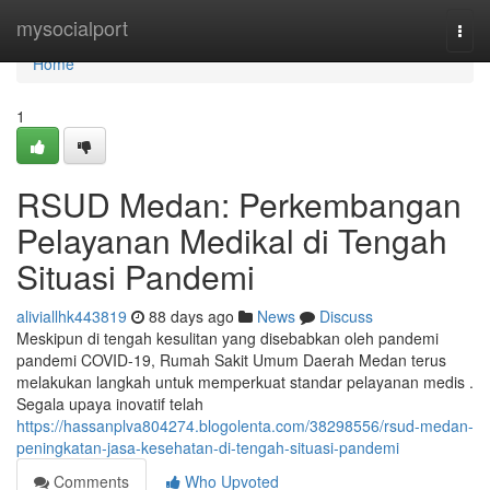
Home
mysocialport
Togg
navi
Home
1
RSUD Medan: Perkembangan
Pelayanan Medikal di Tengah
Situasi Pandemi
aliviallhk443819
88 days ago
News
Discuss
Meskipun di tengah kesulitan yang disebabkan oleh pandemi
pandemi COVID-19, Rumah Sakit Umum Daerah Medan terus
melakukan langkah untuk memperkuat standar pelayanan medis .
Segala upaya inovatif telah
https://hassanplva804274.blogolenta.com/38298556/rsud-medan-
peningkatan-jasa-kesehatan-di-tengah-situasi-pandemi
Comments
Who Upvoted