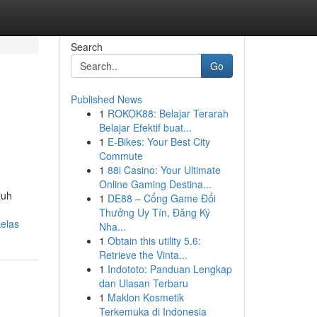
Search
Go
Published News
1
ROKOK88: Belajar Terarah
Belajar Efektif buat...
1
E-Bikes: Your Best City
Commute
1
88i Casino: Your Ultimate
Online Gaming Destina...
luh
1
DE88 – Cổng Game Đổi
Thưởng Uy Tín, Đăng Ký
elas
Nha...
1
Obtain this utility 5.6:
Retrieve the Vinta...
1
Indototo: Panduan Lengkap
dan Ulasan Terbaru
1
Maklon Kosmetik
Terkemuka di Indonesia