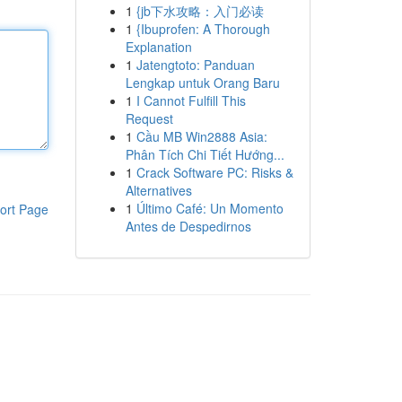
1
{jb下水攻略：入门必读
1
{Ibuprofen: A Thorough
Explanation
1
Jatengtoto: Panduan
Lengkap untuk Orang Baru
1
I Cannot Fulfill This
Request
1
Cầu MB Win2888 Asia:
Phân Tích Chi Tiết Hướng...
1
Crack Software PC: Risks &
Alternatives
1
Último Café: Un Momento
ort Page
Antes de Despedirnos