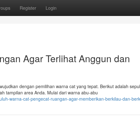
roups
Register
Login
gan Agar Terlihat Anggun dan
wujudkan dengan pemilihan warna cat yang tepat. Berikut adalah sepu
h tampilan area Anda. Mulai dari warna abu-abu
uluh-warna-cat-pengecat-ruangan-agar-memberikan-berkilau-dan-berk