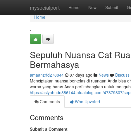
Home
mysocialport
Home
New
Submit
G
Home
1
Sepuluh Nuansa Cat Ruan
Bermahasya
amaanzrfd278844
87 days ago
News
Discuss
Menciptakan nuansa berkelas di ruangan Anda bisa di
warna yang harus Anda pertimbangkan untuk menguba
https://asiyahndn886144.atualblog.com/47879807/sep
Comments
Who Upvoted
Comments
Submit a Comment