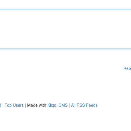
Rep
d
|
Top Users
| Made with
Kliqqi CMS
|
All RSS Feeds