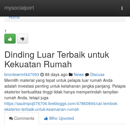
Home
mysocialport
Togg
navi
Home
1
Dinding Luar Terbaik untuk
Kekuatan Rumah
brontewrmf447093
88 days ago
News
Discuss
Memilih material yang tepat untuk pelapis luar rumah Anda
adalah investasi penting untuk ketahanan jangka panjang. Pelapis
eksterior berkualitas tinggi tidak hanya memperindah tampilan
rumah Anda, tetapi juga
https://saulmpcj076706.livebloggs.com/47860894/cat-tembok-
eksterior-terbaik-untuk-keamanan-rumah
Comments
Who Upvoted