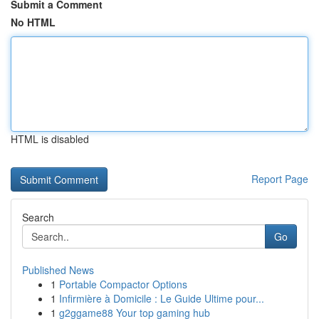
Submit a Comment
No HTML
HTML is disabled
Report Page
Search
Go
Published News
1
Portable Compactor Options
1
Infirmière à Domicile : Le Guide Ultime pour...
1
g2ggame88 Your top gaming hub