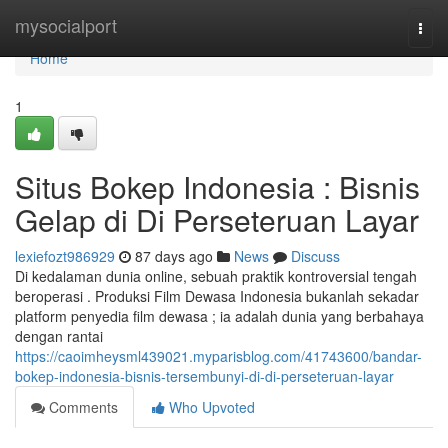
Home
mysocialport
Togg
navi
Home
1
Situs Bokep Indonesia : Bisnis
Gelap di Di Perseteruan Layar
lexiefozt986929
87 days ago
News
Discuss
Di kedalaman dunia online, sebuah praktik kontroversial tengah
beroperasi . Produksi Film Dewasa Indonesia bukanlah sekadar
platform penyedia film dewasa ; ia adalah dunia yang berbahaya
dengan rantai
https://caoimheysml439021.myparisblog.com/41743600/bandar-
bokep-indonesia-bisnis-tersembunyi-di-di-perseteruan-layar
Comments
Who Upvoted