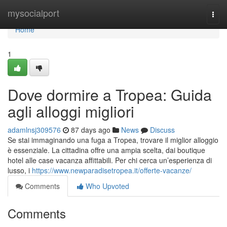
Home
mysocialport
Togg
navi
Home
1
Dove dormire a Tropea: Guida
agli alloggi migliori
adamlnsj309576
87 days ago
News
Discuss
Se stai immaginando una fuga a Tropea, trovare il miglior alloggio
è essenziale. La cittadina offre una ampia scelta, dai boutique
hotel alle case vacanza affittabili. Per chi cerca un’esperienza di
lusso, i
https://www.newparadisetropea.it/offerte-vacanze/
Comments
Who Upvoted
Comments