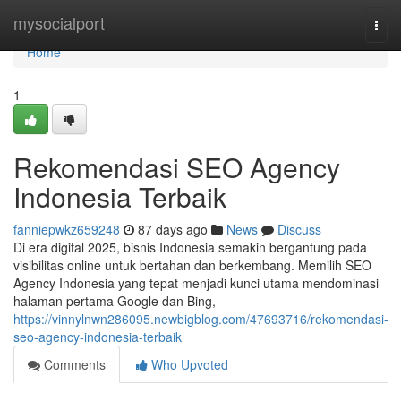
Home
mysocialport
Togg
navi
Home
1
Rekomendasi SEO Agency
Indonesia Terbaik
fanniepwkz659248
87 days ago
News
Discuss
Di era digital 2025, bisnis Indonesia semakin bergantung pada
visibilitas online untuk bertahan dan berkembang. Memilih SEO
Agency Indonesia yang tepat menjadi kunci utama mendominasi
halaman pertama Google dan Bing,
https://vinnylnwn286095.newbigblog.com/47693716/rekomendasi-
seo-agency-indonesia-terbaik
Comments
Who Upvoted