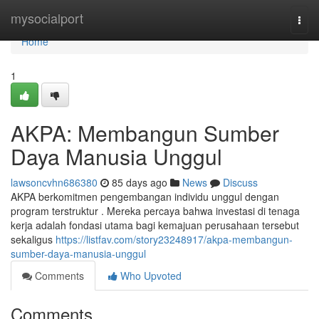
Home
mysocialport
Togg
navi
Home
1
AKPA: Membangun Sumber
Daya Manusia Unggul
lawsoncvhn686380
85 days ago
News
Discuss
AKPA berkomitmen pengembangan individu unggul dengan
program terstruktur . Mereka percaya bahwa investasi di tenaga
kerja adalah fondasi utama bagi kemajuan perusahaan tersebut
sekaligus
https://listfav.com/story23248917/akpa-membangun-
sumber-daya-manusia-unggul
Comments
Who Upvoted
Comments