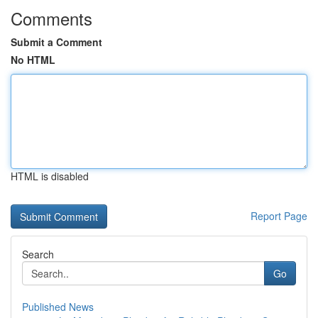
Comments
Submit a Comment
No HTML
HTML is disabled
Report Page
Search
Go
Published News