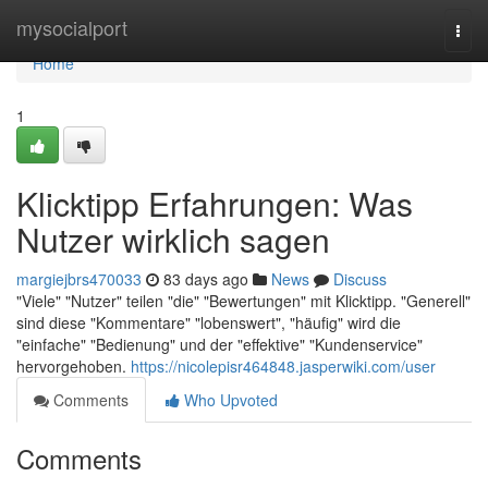
Home
mysocialport
Togg
navi
Home
1
Klicktipp Erfahrungen: Was
Nutzer wirklich sagen
margiejbrs470033
83 days ago
News
Discuss
"Viele" "Nutzer" teilen "die" "Bewertungen" mit Klicktipp. "Generell"
sind diese "Kommentare" "lobenswert", "häufig" wird die
"einfache" "Bedienung" und der "effektive" "Kundenservice"
hervorgehoben.
https://nicolepisr464848.jasperwiki.com/user
Comments
Who Upvoted
Comments