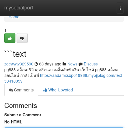
Home
mysocialport
Togg
navi
Home
1
```text
zoewwtv329596
83 days ago
News
Discuss
pg888 สล็อต: รีวิวสุดฮิตและเคล็ดลับทำเงิน เว็บไซต์ pg888 สล็อต
ออนไลน์ กำลังเป็นที่
https://aadamxsbp019966.mybjjblog.com/text-
53418059
Comments
Who Upvoted
Comments
Submit a Comment
No HTML