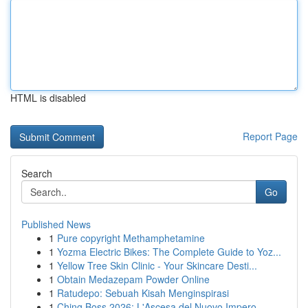
HTML is disabled
Report Page
Search
Go
Published News
1
Pure copyright Methamphetamine
1
Yozma Electric Bikes: The Complete Guide to Yoz...
1
Yellow Tree Skin Clinic - Your Skincare Desti...
1
Obtain Medazepam Powder Online
1
Ratudepo: Sebuah Kisah Menginspirasi
1
Ching Boss 2026: L'Ascesa del Nuovo Impero