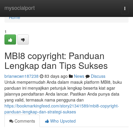
Home
mysocialport
Togg
navi
Home
1
MBI8 copyright: Panduan
Lengkap dan Tips Sukses
brianwcwn187238
83 days ago
News
Discuss
Untuk mempermudah Anda dalam masuk platform MBI8, buku
panduan ini menyajikan petunjuk lengkap beserta kiat agar
jalannya pendaftaran Anda lancar. Pastikan Anda punya data
yang valid, termasuk nama pengguna dan
https://bookmarkingfeed.com/story21341589/mbi8-copyright-
panduan-lengkap-dan-strategi-sukses
Comments
Who Upvoted