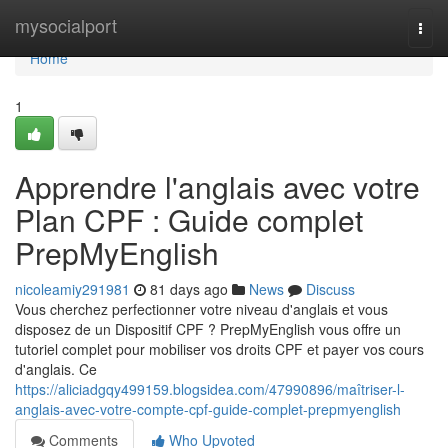
Home
mysocialport
Togg
navi
Home
1
Apprendre l'anglais avec votre
Plan CPF : Guide complet
PrepMyEnglish
nicoleamiy291981
81 days ago
News
Discuss
Vous cherchez perfectionner votre niveau d'anglais et vous
disposez de un Dispositif CPF ? PrepMyEnglish vous offre un
tutoriel complet pour mobiliser vos droits CPF et payer vos cours
d'anglais. Ce
https://aliciadgqy499159.blogsidea.com/47990896/maîtriser-l-
anglais-avec-votre-compte-cpf-guide-complet-prepmyenglish
Comments
Who Upvoted