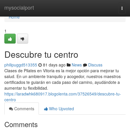
Home
mysocialport
Togg
navi
Home
1
Descubre tu centro
philipuggd513355
81 days ago
News
Discuss
Clases de Pilates en Vitoria es la mejor opción para mejorar tu
salud. En un ambiente tranquilo y acogedor, nuestros maestros
certificados te guiarán en cada paso del camino, ayudándote a
aumentar tu flexibilidad.
https://laradwhk680917.blogolenta.com/37526549/descubre-tu-
centro
Comments
Who Upvoted
Comments