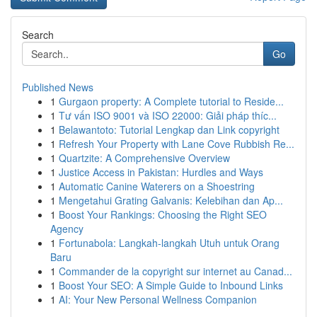
Search
Go
Published News
1
Gurgaon property: A Complete tutorial to Reside...
1
Tư vấn ISO 9001 và ISO 22000: Giải pháp thíc...
1
Belawantoto: Tutorial Lengkap dan Link copyright
1
Refresh Your Property with Lane Cove Rubbish Re...
1
Quartzite: A Comprehensive Overview
1
Justice Access in Pakistan: Hurdles and Ways
1
Automatic Canine Waterers on a Shoestring
1
Mengetahui Grating Galvanis: Kelebihan dan Ap...
1
Boost Your Rankings: Choosing the Right SEO
Agency
1
Fortunabola: Langkah-langkah Utuh untuk Orang
Baru
1
Commander de la copyright sur internet au Canad...
1
Boost Your SEO: A Simple Guide to Inbound Links
1
AI: Your New Personal Wellness Companion