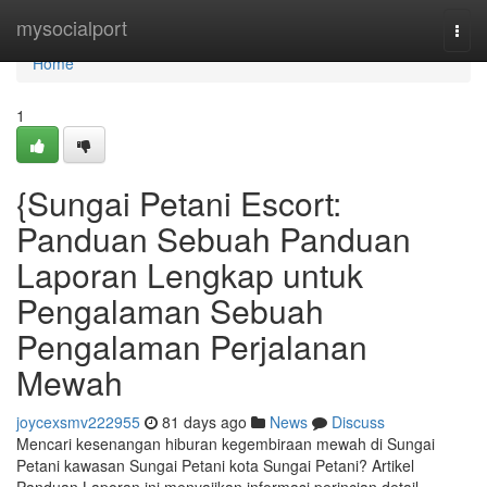
Home
mysocialport
Togg
navi
Home
1
{Sungai Petani Escort:
Panduan Sebuah Panduan
Laporan Lengkap untuk
Pengalaman Sebuah
Pengalaman Perjalanan
Mewah
joycexsmv222955
81 days ago
News
Discuss
Mencari kesenangan hiburan kegembiraan mewah di Sungai
Petani kawasan Sungai Petani kota Sungai Petani? Artikel