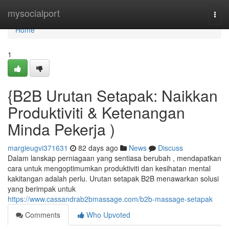
Home
mysocialport
Togg
navi
Home
1
{B2B Urutan Setapak: Naikkan
Produktiviti & Ketenangan
Minda Pekerja )
margieugvi371631
82 days ago
News
Discuss
Dalam lanskap perniagaan yang sentiasa berubah , mendapatkan
cara untuk mengoptimumkan produktiviti dan kesihatan mental
kakitangan adalah perlu. Urutan setapak B2B menawarkan solusi
yang berimpak untuk
https://www.cassandrab2bmassage.com/b2b-massage-setapak
Comments
Who Upvoted