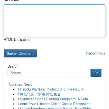
HTML is disabled
Report Page
Search
Go
Published News
1
Firbolg Warriors: Protectors of the Nature
1
网址导航 ：实用 网址 集合
1
Synthetic Sports Flooring Bangalore: A Deta...
1
88m: Your Ultimate Online Casino Destination
1
United Kingdom's copyright World : Now Subst...