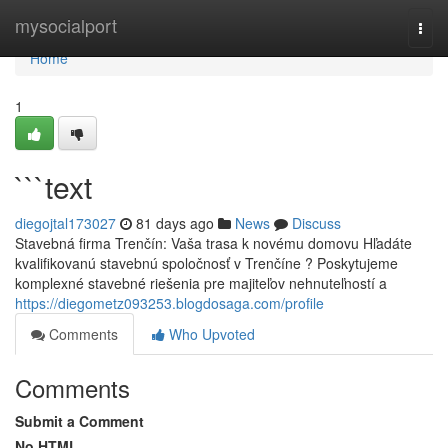
Home
mysocialport
Togg
navi
Home
1
```text
diegojtal173027
81 days ago
News
Discuss
Stavebná firma Trenčín: Vaša trasa k novému domovu Hľadáte
kvalifikovanú stavebnú spoločnosť v Trenčíne ? Poskytujeme
komplexné stavebné riešenia pre majiteľov nehnuteľností a
https://diegometz093253.blogdosaga.com/profile
Comments
Who Upvoted
Comments
Submit a Comment
No HTML