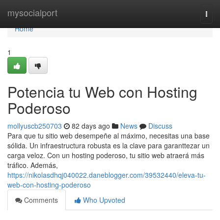
Home
mysocialport
Togg
navi
Home
1
Potencia tu Web con Hosting
Poderoso
mollyuscb250703
82 days ago
News
Discuss
Para que tu sitio web desempeñe al máximo, necesitas una base
sólida. Un infraestructura robusta es la clave para garanttezar un
carga veloz. Con un hosting poderoso, tu sitio web atraerá más
tráfico. Además,
https://nikolasdhqj040022.daneblogger.com/39532440/eleva-tu-
web-con-hosting-poderoso
Comments
Who Upvoted