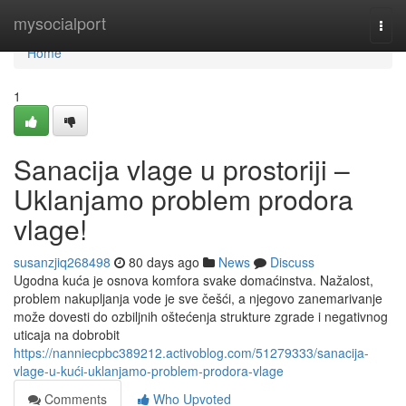
Home
mysocialport
Togg
navi
Home
1
Sanacija vlage u prostoriji –
Uklanjamo problem prodora
vlage!
susanzjiq268498
80 days ago
News
Discuss
Ugodna kuća je osnova komfora svake domaćinstva. Nažalost,
problem nakupljanja vode je sve češći, a njegovo zanemarivanje
može dovesti do ozbiljnih oštećenja strukture zgrade i negativnog
uticaja na dobrobit
https://nanniecpbc389212.activoblog.com/51279333/sanacija-
vlage-u-kući-uklanjamo-problem-prodora-vlage
Comments
Who Upvoted