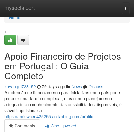
Home
mysocialport
Togg
navi
Home
1
Apoio Financeiro de Projetos
em Portugal : O Guia
Completo
zoyanggl728152
79 days ago
News
Discuss
A obtenção de financiamento para iniciativas em o país pode
parecer uma tarefa complexa , mas com o planejamento
adequado e o conhecimento das possibilidades disponíveis, é
viável impulsionar a
https://amiewcen425255.activablog.com/profile
Comments
Who Upvoted