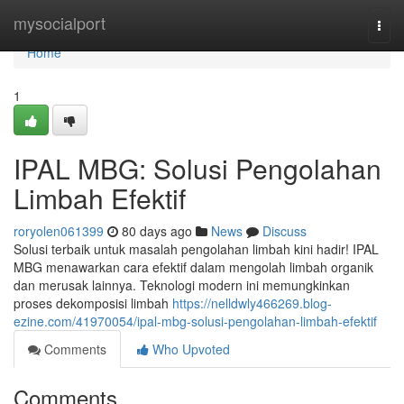
Home
mysocialport
Togg
navi
Home
1
IPAL MBG: Solusi Pengolahan
Limbah Efektif
roryolen061399
80 days ago
News
Discuss
Solusi terbaik untuk masalah pengolahan limbah kini hadir! IPAL
MBG menawarkan cara efektif dalam mengolah limbah organik
dan merusak lainnya. Teknologi modern ini memungkinkan
proses dekomposisi limbah
https://nelldwly466269.blog-
ezine.com/41970054/ipal-mbg-solusi-pengolahan-limbah-efektif
Comments
Who Upvoted
Comments