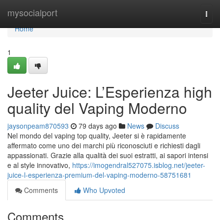
Home
mysocialport
Togg
navi
Home
1
Jeeter Juice: L’Esperienza high
quality del Vaping Moderno
jaysonpeam870593
79 days ago
News
Discuss
Nel mondo del vaping top quality, Jeeter si è rapidamente
affermato come uno dei marchi più riconosciuti e richiesti dagli
appassionati. Grazie alla qualità dei suoi estratti, ai sapori intensi
e al style innovativo,
https://imogendral527075.isblog.net/jeeter-
juice-l-esperienza-premium-del-vaping-moderno-58751681
Comments
Who Upvoted
Comments