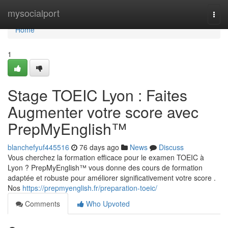
Home
mysocialport
Togg
navi
Home
1
Stage TOEIC Lyon : Faites
Augmenter votre score avec
PrepMyEnglish™
blanchefyuf445516
76 days ago
News
Discuss
Vous cherchez la formation efficace pour le examen TOEIC à
Lyon ? PrepMyEnglish™ vous donne des cours de formation
adaptée et robuste pour améliorer significativement votre score .
Nos
https://prepmyenglish.fr/preparation-toeic/
Comments
Who Upvoted