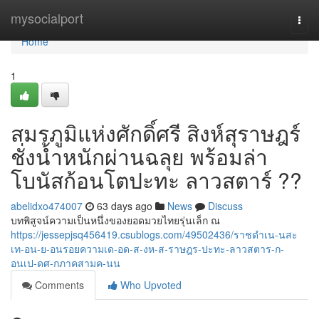
Home
mysocialport
Togg
navi
Home
1
สมรภูมิแห่งศักดิ์ศรี สิงห์สุราษฎร์
ชั่งน้ำหนักผ่านฉลุย พร้อมล่า
โบนัสก้อนโตปะทะ ลาวสตาร์ ??
abelidxo474007
63 days ago
News
Discuss
บทพิสูจน์ความเป็นหนึ่งของยอดมวยไทยรุ่นเล็ก ณ
https://jessepjsq456419.csublogs.com/49502436/ราชดำเน-นสะ
เท-อน-ย-อนรอยความเด-อด-ส-งห-ส-ราษฎร-ปะทะ-ลาวสตาร-ก-
อนเป-ดศ-กภาคสามค-นน
Comments
Who Upvoted