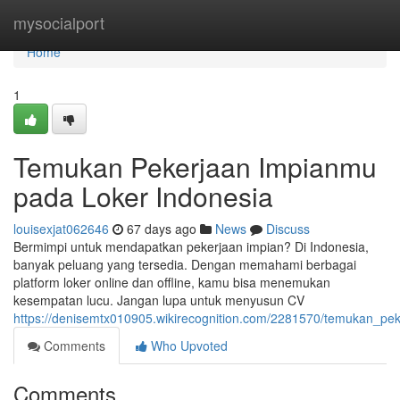
Home
mysocialport
Home
1
Temukan Pekerjaan Impianmu
pada Loker Indonesia
louisexjat062646
67 days ago
News
Discuss
Bermimpi untuk mendapatkan pekerjaan impian? Di Indonesia,
banyak peluang yang tersedia. Dengan memahami berbagai
platform loker online dan offline, kamu bisa menemukan
kesempatan lucu. Jangan lupa untuk menyusun CV
https://denisemtx010905.wikirecognition.com/2281570/temukan_pe
Comments
Who Upvoted
Comments