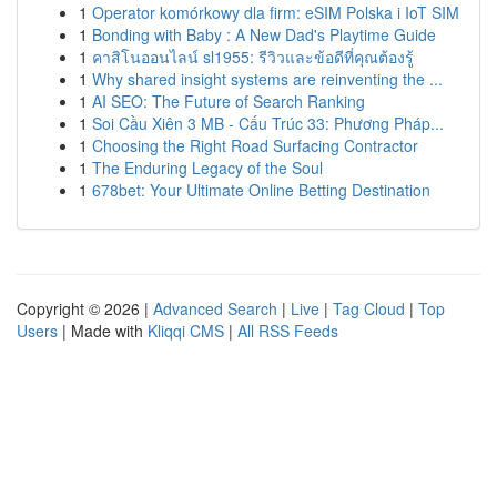
1
Operator komórkowy dla firm: eSIM Polska i IoT SIM
1
Bonding with Baby : A New Dad's Playtime Guide
1
คาสิโนออนไลน์ sl1955: รีวิวและข้อดีที่คุณต้องรู้
1
Why shared insight systems are reinventing the ...
1
AI SEO: The Future of Search Ranking
1
Soi Cầu Xiên 3 MB - Cấu Trúc 33: Phương Pháp...
1
Choosing the Right Road Surfacing Contractor
1
The Enduring Legacy of the Soul
1
678bet: Your Ultimate Online Betting Destination
Copyright © 2026 |
Advanced Search
|
Live
|
Tag Cloud
|
Top
Users
| Made with
Kliqqi CMS
|
All RSS Feeds